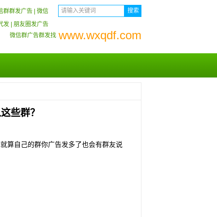
信群群发广告
|
微信
代发
|
朋友圈发广告
www.wxqdf.com
微信群广告群发找
入这些群？
，就算自己的群你广告发多了也会有群友说